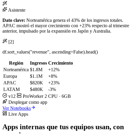
Asistente
Dato clave:
Norteamérica genera el 43% de los ingresos totales.
APAC mostró el mayor crecimiento con
+23%
respecto al trimestre
anterior, impulsado por la expansión en Japón y Australia.
[2]
df.
sort_values
(
"revenue"
, ascending=
False
).
head
()
Región
Ingresos
Crecimiento
Norteamérica
$1.8M
+12%
Europa
$1.1M
+8%
APAC
$820K
+23%
LATAM
$480K
-3%
v12
ProWorker
2 CPU · 6GB
Desplegar como app
Ver Notebooks
Live Apps
Apps internas que tus equipos usan,
con