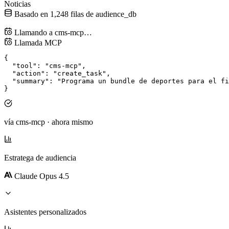
Noticias
Basado en
1,248
filas de
audience_db
Llamando a
cms-mcp
…
Llamada MCP
{
"tool"
: 
"cms-mcp"
,
"action"
: 
"create_task"
,
"summary"
: 
"Programa un bundle de deportes para el fi
}
vía cms-mcp · ahora mismo
Estratega de audiencia
Claude Opus 4.5
Asistentes personalizados