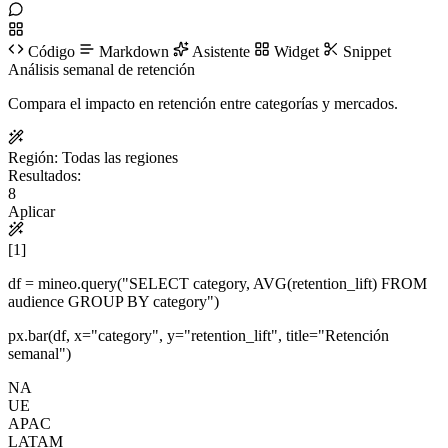
Código
Markdown
Asistente
Widget
Snippet
Análisis semanal de retención
Compara el impacto en retención entre categorías y mercados.
Región:
Todas las regiones
Resultados:
8
Aplicar
[1]
df = mineo.
query
(
"SELECT category, AVG(retention_lift) FROM
audience GROUP BY category"
)
px.
bar
(df, x=
"category"
, y=
"retention_lift"
, title=
"Retención
semanal"
)
NA
UE
APAC
LATAM