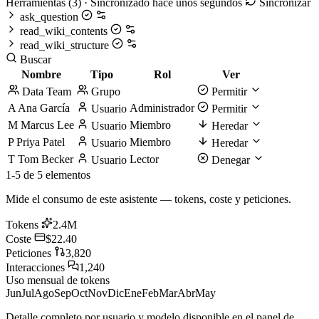
Herramientas
(3)
· Sincronizado hace unos segundos
Sincronizar
ask_question
read_wiki_contents
read_wiki_structure
Buscar
Nombre
Tipo
Rol
Ver
Data Team
Grupo
Permitir
A
Ana García
Administrador
Usuario
Permitir
M
Marcus Lee
Miembro
Usuario
Heredar
P
Priya Patel
Miembro
Usuario
Heredar
T
Tom Becker
Lector
Usuario
Denegar
1-5 de 5 elementos
Mide el consumo de este asistente — tokens, coste y peticiones.
Tokens
2.4M
Coste
$22.40
Peticiones
3,820
Interacciones
1,240
Uso mensual de tokens
Jun
Jul
Ago
Sep
Oct
Nov
Dic
Ene
Feb
Mar
Abr
May
Detalle completo por usuario y modelo disponible en el panel de