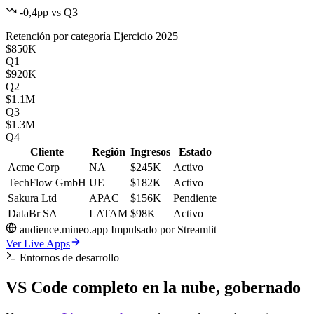
-0,4pp vs Q3
Retención por categoría
Ejercicio 2025
$850K
Q1
$920K
Q2
$1.1M
Q3
$1.3M
Q4
Cliente
Región
Ingresos
Estado
Acme Corp
NA
$245K
Activo
TechFlow GmbH
UE
$182K
Activo
Sakura Ltd
APAC
$156K
Pendiente
DataBr SA
LATAM
$98K
Activo
audience.mineo.app
Impulsado por
Streamlit
Ver Live Apps
Entornos de desarrollo
VS Code completo
en la nube, gobernado